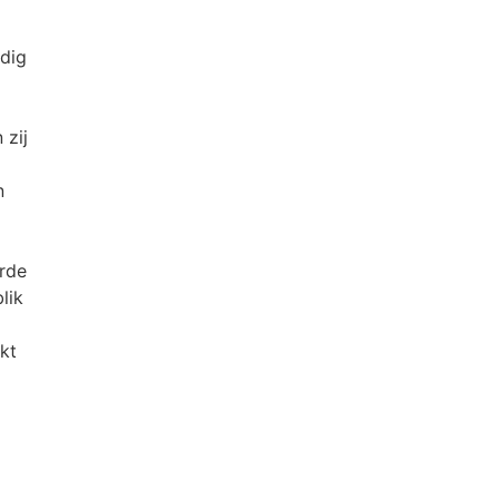
ndig
 zij
n
rde
lik
kt