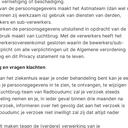
, vernietiging of beschadiging.
 van de persoonsgegevens maakt het Astmateam (dan wel 
innen zij werkzaam is) gebruik van diensten van derden,
ers en sub-verwerkers.
rken de persoonsgegevens uitsluitend in opdracht van de
ebruik maakt van Luchtbrug. Met de verwerkers heeft het
erkersovereenkomst gesloten waarin de bewerkers/sub-
plicht om alle verplichtingen uit de Algemene verordening
 en dit Privacy statement na te leven.
g en vragen klachten
an het ziekenhuis waar je onder behandeling bent kan je e
je persoonsgegevens in te zien, te ontvangen, te wijzigen 
 Luchtbrug-team van Radboudumc zal je verzoek steeds
eling nemen en je, in ieder geval binnen drie maanden na
erzoek, informeren over het gevolg dat aan het verzoek is
oudumc je verzoek niet inwilligt zal zij dat altijd nader
lt maken tegen de (verdere) verwerking van je