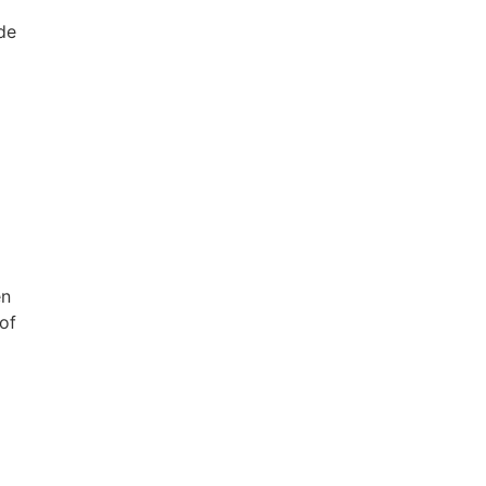
de
en
of