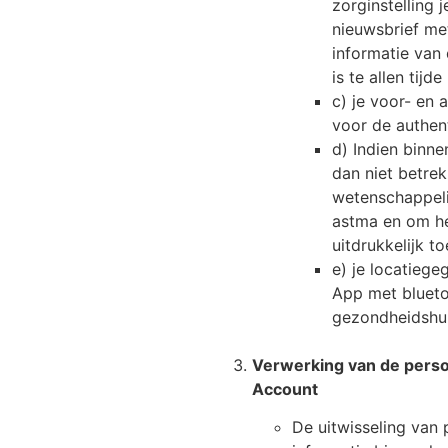
zorginstelling 
nieuwsbrief met
informatie van 
is te allen tij
c) je voor- en
voor de authent
d) Indien binn
dan niet betre
wetenschappeli
astma en om he
uitdrukkelijk 
e) je locatieg
App met blueto
gezondheidshulp
Verwerking van de perso
Account
De uitwisseling van