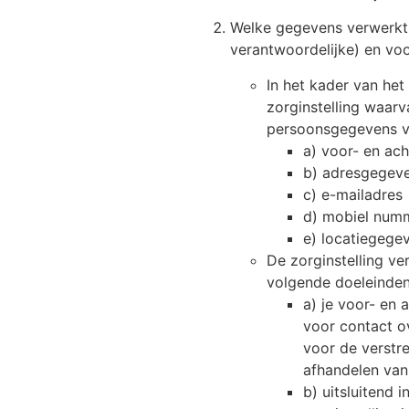
Welke gegevens verwerkt 
verantwoordelijke) en vo
In het kader van he
zorginstelling waar
persoonsgegevens v
a) voor- en ac
b) adresgegev
c) e-mailadres
d) mobiel num
e) locatiegege
De zorginstelling v
volgende doeleinden
a) je voor- en
voor contact o
voor de verstr
afhandelen van
b) uitsluitend