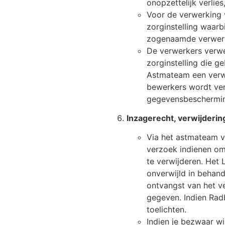
onopzettelijk verlies
Voor de verwerking
zorginstelling waarb
zogenaamde verwerk
De verwerkers verwe
zorginstelling die g
Astmateam een verw
bewerkers wordt ver
gegevensbescherming
Inzagerecht, verwijderin
Via het astmateam v
verzoek indienen om 
te verwijderen. Het
onverwijld in behand
ontvangst van het v
gegeven. Indien Radb
toelichten.
Indien je bezwaar wi