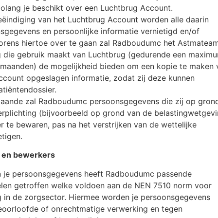
lang je beschikt over een Luchtbrug Account.
eëindiging van het Luchtbrug Account worden alle daarin
egevens en persoonlijke informatie vernietigd en/of
orens hiertoe over te gaan zal Radboudumc het Astmatea
ng die gebruik maakt van Luchtbrug (gedurende een maxim
) maanden) de mogelijkheid bieden om een kopie te maken 
Account opgeslagen informatie, zodat zij deze kunnen
tiëntendossier.
aande zal Radboudumc persoonsgegevens die zij op gron
erplichting (bijvoorbeeld op grond van de belastingwetgevi
er te bewaren, pas na het verstrijken van de wettelijke
tigen.
n en bewerkers
n je persoonsgegevens heeft Radboudumc passende
len getroffen welke voldoen aan de NEN 7510 norm voor
ng in de zorgsector. Hiermee worden je persoonsgegevens
eoorloofde of onrechtmatige verwerking en tegen