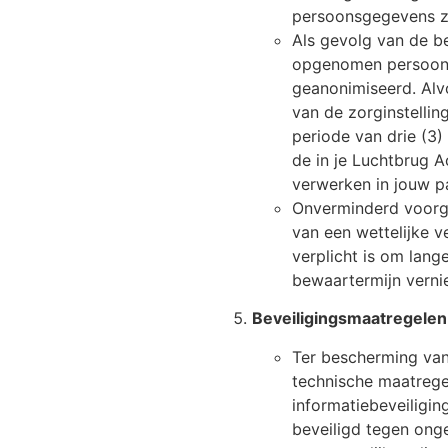
persoonsgegevens zo
Als gevolg van de b
opgenomen persoonsg
geanonimiseerd. Alv
van de zorginstelli
periode van drie (3
de in je Luchtbrug 
verwerken in jouw pa
Onverminderd voorg
van een wettelijke v
verplicht is om lang
bewaartermijn vernie
Beveiligingsmaatregele
Ter bescherming va
technische maatrege
informatiebeveiligi
beveiligd tegen ong