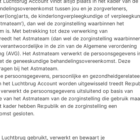
t Luchtbrug Account vindt altijd plaats in het kader van de
delingsovereenkomst tussen jou en je zorgverleners,
der(long)arts, de kinderlongverpleegkundige of verpleegku
‘Astmateam’), dan wel de zorginstelling waarbinnen het
is. Met betrekking tot deze verwerking van
eedt het Astmateam (dan wel de zorginstelling waarbinnen
 verantwoordelijke in de zin van de Algemene verordening
g (AVG). Het Astmateam verwerkt de persoonsgegevens i
t de geneeskundige behandelingsovereenkomst. Deze
vragen bij het Astmateam.
de persoonsgegevens, persoonlijke en gezondheidgerelatee
en het Luchtbrug Account worden uitgewisseld treedt Re:pub
j verwerkt de persoonsgegevens uitsluitend op basis van
ctie van het Astmateam van de zorginstelling die gebruik maa
t kader hebben Re:publik en de zorginstelling een
omst gesloten.
e Luchtbrug gebruikt, verwerkt en bewaart je