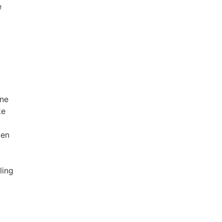
e
ene
ke
 en
ling