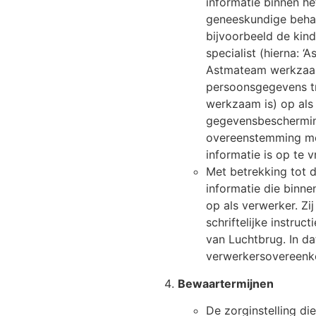
informatie binnen he
geneeskundige behan
bijvoorbeeld de kin
specialist (hierna: 
Astmateam werkzaam 
persoonsgegevens tr
werkzaam is) op als
gegevensbeschermin
overeenstemming me
informatie is op te 
Met betrekking tot 
informatie die binn
op als verwerker. Zi
schriftelijke instru
van Luchtbrug. In da
verwerkersovereenk
Bewaartermijnen
De zorginstelling di