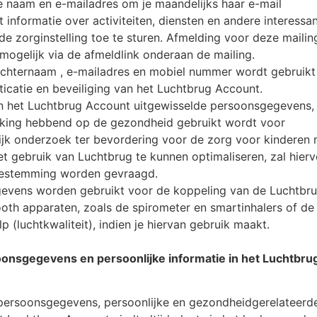
je naam en e-mailadres om je maandelijks haar e-mail
 informatie over activiteiten, diensten en andere interessa
de zorginstelling toe te sturen. Afmelding voor deze mailin
de mogelijk via de afmeldlink onderaan de mailing.
 achternaam , e-mailadres en mobiel nummer wordt gebruikt
icatie en beveiliging van het Luchtbrug Account.
en het Luchtbrug Account uitgewisselde persoonsgegevens, 
kking hebbend op de gezondheid gebruikt wordt voor
jk onderzoek ter bevordering voor de zorg voor kinderen 
t gebruik van Luchtbrug te kunnen optimaliseren, zal hier
toestemming worden gevraagd.
egevens worden gebruikt voor de koppeling van de Luchtbr
oth apparaten, zoals de spirometer en smartinhalers
of de
 (luchtkwaliteit), indien je hiervan gebruik maakt.
onsgegevens en persoonlijke informatie in het Luchtbru
 persoonsgegevens, persoonlijke en gezondheidgerelateerd