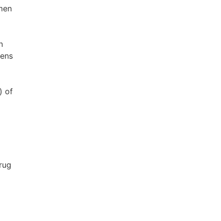
emen
n
vens
) of
rug